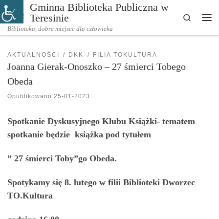
Gminna Biblioteka Publiczna w
Przejdź do treści
Teresinie
Search
Me
Biblioteka, dobre miejsce dla człowieka
AKTUALNOŚCI
DKK
FILIA TOKULTURA
Joanna Gierak-Onoszko – 27 śmierci Tobego
Obeda
Opublikowano
25-01-2023
Spotkanie Dyskusyjnego Klubu Książki- tematem
spotkanie będzie książka pod tytułem
” 27 śmierci Toby”go Obeda.
Spotykamy się 8. lutego w filii Biblioteki Dworzec
TO.Kultura