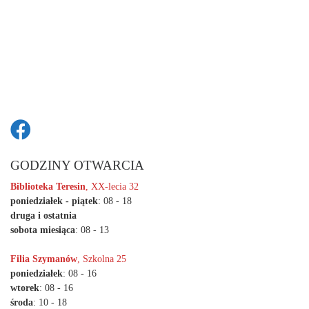
GODZINY OTWARCIA
Biblioteka Teresin
, XX-lecia 32
poniedziałek - piątek
: 08 - 18
druga i ostatnia
sobota miesiąca
: 08 - 13
Filia Szymanów
, Szkolna 25
poniedziałek
: 08 - 16
wtorek
: 08 - 16
środa
: 10 - 18