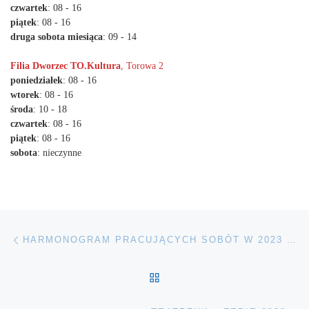
czwartek
: 08 - 16
piątek
: 08 - 16
druga sobota miesiąca
: 09 - 14
Filia Dworzec TO.Kultura
, Torowa 2
poniedziałek
: 08 - 16
wtorek
: 08 - 16
środa
: 10 - 18
czwartek
: 08 - 16
piątek
: 08 - 16
sobota
: nieczynne
Nawigacja wpisu
Poprzedni wpis
HARMONOGRAM PRACUJĄCYCH SOBÓT W 2023 ROKU
POWRÓT DO LISTY POS
Na