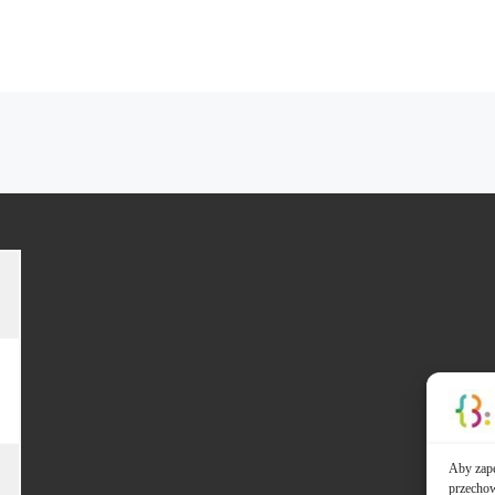
Aby zape
przechow