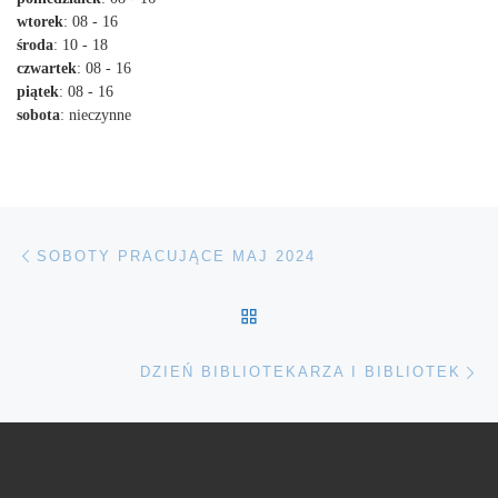
wtorek
: 08 - 16
środa
: 10 - 18
czwartek
: 08 - 16
piątek
: 08 - 16
sobota
: nieczynne
Nawigacja wpisu
Poprzedni wpis
SOBOTY PRACUJĄCE MAJ 2024
POWRÓT DO LISTY POS
Na
DZIEŃ BIBLIOTEKARZA I BIBLIOTEK