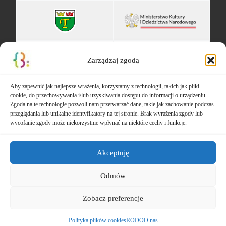
Zarządzaj zgodą
Aby zapewnić jak najlepsze wrażenia, korzystamy z technologii, takich jak pliki
cookie, do przechowywania i/lub uzyskiwania dostępu do informacji o urządzeniu.
Zgoda na te technologie pozwoli nam przetwarzać dane, takie jak zachowanie podczas
przeglądania lub unikalne identyfikatory na tej stronie. Brak wyrażenia zgody lub
wycofanie zgody może niekorzystnie wpłynąć na niektóre cechy i funkcje.
Akceptuję
Odmów
© 2026
Gminna Biblioteka Publiczna w Teresinie
– Wszelkie
Zobacz preferencje
prawa zastrzeżone
Oparte na
WP
– Zaprojektowano z
Motyw Customizr
Polityka plików cookies
RODO
O nas