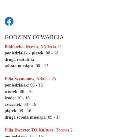
GODZINY OTWARCIA
Biblioteka Teresin
, XX-lecia 32
poniedziałek - piątek
: 08 - 18
druga i ostatnia
sobota miesiąca
: 08 - 13
Filia Szymanów
, Szkolna 25
poniedziałek
: 08 - 16
wtorek
: 08 - 16
środa
: 10 - 18
czwartek
: 08 - 16
piątek
: 08 - 16
druga sobota miesiąca
: 09 - 14
Filia Dworzec TO.Kultura
, Torowa 2
poniedziałek
: 08 - 16