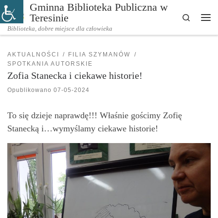
Gminna Biblioteka Publiczna w
Przejdź do treści
Teresinie
Search
Me
Biblioteka, dobre miejsce dla człowieka
AKTUALNOŚCI
FILIA SZYMANÓW
SPOTKANIA AUTORSKIE
Zofia Stanecka i ciekawe historie!
Opublikowano
07-05-2024
To się dzieje naprawdę!!! Właśnie gościmy Zofię
Stanecką i…wymyślamy ciekawe historie!