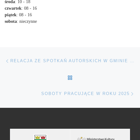
środa
: 10 - 18
czwartek
: 08 - 16
piątek
: 08 - 16
sobota
: nieczynne
Nawigacja wpisu
Poprzedni wpis
RELACJA ZE SPOTKAŃ AUTORSKICH W GMINIE TERESIN
POWRÓT DO LISTY POS
Na
SOBOTY PRACUJĄCE W ROKU 2025