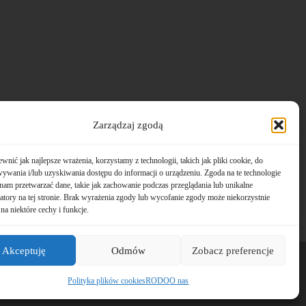
Zarządzaj zgodą
wnić jak najlepsze wrażenia, korzystamy z technologii, takich jak pliki cookie, do
ywania i/lub uzyskiwania dostępu do informacji o urządzeniu. Zgoda na te technologie
nam przetwarzać dane, takie jak zachowanie podczas przeglądania lub unikalne
katory na tej stronie. Brak wyrażenia zgody lub wycofanie zgody może niekorzystnie
na niektóre cechy i funkcje.
Akceptuję
Odmów
Zobacz preferencje
Polityka plików cookies
RODO
O nas