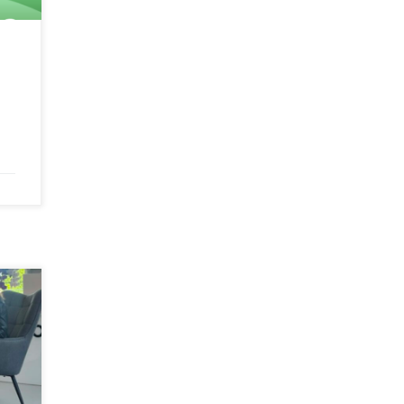
wych
nej,