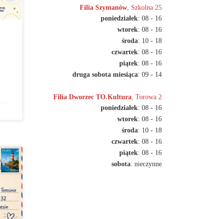
Filia Szymanów
, Szkolna 25
poniedziałek
: 08 - 16
z
wtorek
: 08 - 16
yjne
środa
: 10 - 18
sze.
czwartek
: 08 - 16
piątek
: 08 - 16
 po
druga sobota miesiąca
: 09 - 14
Filia Dworzec TO.Kultura
, Torowa 2
poniedziałek
: 08 - 16
wtorek
: 08 - 16
środa
: 10 - 18
czwartek
: 08 - 16
piątek
: 08 - 16
a
sobota
: nieczynne
kilka