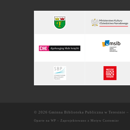
© 2026
Gminna Biblioteka Publiczna w Teresinie
– 
Oparte na
WP
– Zaprojektowano z
Motyw Customizr