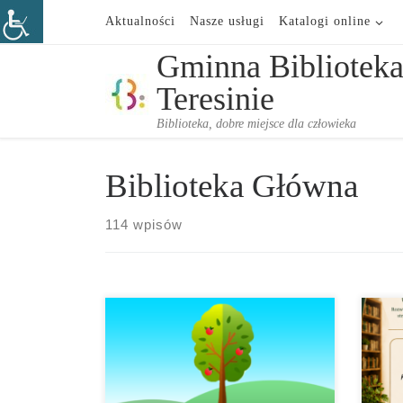
Aktualności
Nasze usługi
Katalogi online
Przejdź do treści
Gminna Biblioteka
Teresinie
Biblioteka, dobre miejsce dla człowieka
Biblioteka Główna
114 wpisów
Lubi
rozw
konc
Mamy
prop