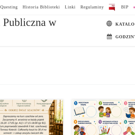
Questing
Historia Biblioteki
Linki
Regulaminy
BIP
 Publiczna w
KATALO
GODZIN
sz nowe wyzwania? Chcesz
Karty do odbioru w Bibliotece w
ijać logiczne myślenie,
Teresinie Lubisz czytać? A może
entrację i świetnie spędzać czas?
dopiero szukasz swojej ulubionej
 dla Ciebie doskonałą
książki? Zapraszamy wszystkie dz
ozycję! Już we wrześniu ruszamy
do udziału w Wakacyjnej Misji