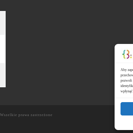
Aby zape
przechow
pozwoli 
identyfi
wpłynąć 
Wszelkie prawa zastrzeżone