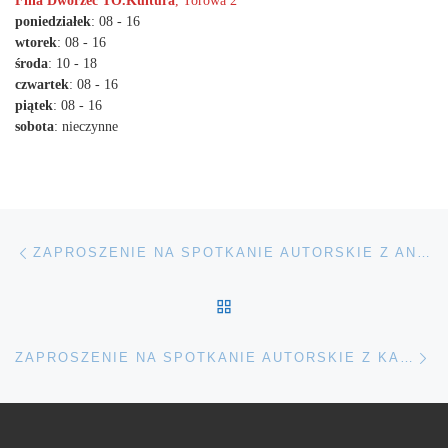
Filia Dworzec TO.Kultura
, Torowa 2
poniedziałek
: 08 - 16
wtorek
: 08 - 16
środa
: 10 - 18
czwartek
: 08 - 16
piątek
: 08 - 16
sobota
: nieczynne
Nawigacja wpisu
Poprzedni wpis
ZAPROSZENIE NA SPOTKANIE AUTORSKIE Z ANETĄ KRASIŃSKĄ
POWRÓT DO LISTY POS
Na
ZAPROSZENIE NA SPOTKANIE AUTORSKIE Z KASIĄ FIOŁEK